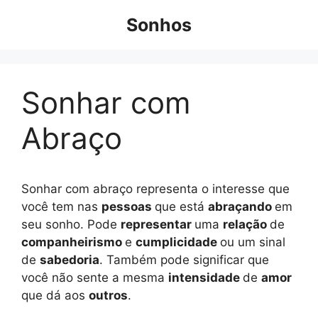
Pular
Sonhos
para
o
conteúdo
Sonhar com
Abraço
Sonhar com abraço representa o interesse que
você tem nas
pessoas
que está
abraçando
em
seu sonho. Pode
representar
uma
relação
de
companheirismo
e
cumplicidade
ou um sinal
de
sabedoria
. Também pode significar que
você não sente a mesma
intensidade
de
amor
que dá aos
outros
.