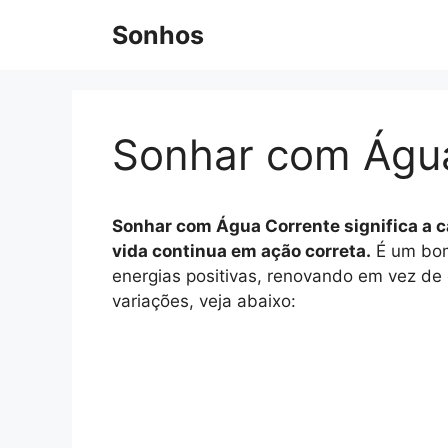
Pular
Sonhos
para
o
conteúdo
Sonhar com Águ
Sonhar com Água Corrente significa a ca
vida continua em ação correta.
É um bom 
energias positivas, renovando em vez de
variações, veja abaixo: