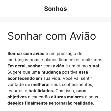
Pular
Sonhos
para
o
conteúdo
Sonhar com Avião
Sonhar com avião
é um presságio de
mudanças boas e planos financeiros realizados.
Em geral, sonhar
com
avião
é um ótimo
sinal.
Sugere que uma
mudança
positiva
está
acontecendo em
sua vida. Você vai sentir
vontade de
melhorar
seus conhecimentos,
estudos e
habilidades.
Com isso,
seus
objetivos
alcançarão
alturas maiores
e seus
desejos finalmente se tornarão realidade.