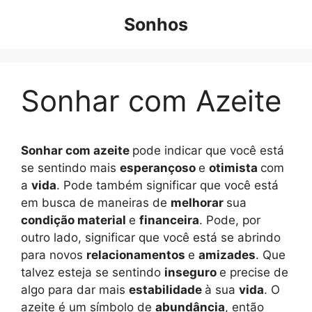
Pular
Sonhos
para
o
conteúdo
Sonhar com Azeite
Sonhar com azeite
pode indicar que você está
se sentindo mais
esperançoso
e
otimista
com
a
vida
. Pode também significar que você está
em busca de maneiras de
melhorar
sua
condição material
e
financeira
. Pode, por
outro lado, significar que você está se abrindo
para novos
relacionamentos
e
amizades
. Que
talvez esteja se sentindo
inseguro
e precise de
algo para dar mais
estabilidade
à sua
vida
. O
azeite é um símbolo de
abundância
, então