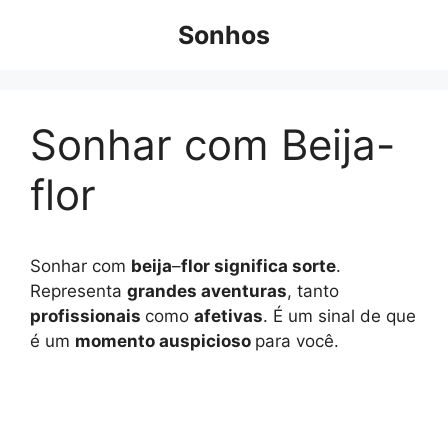
Pular
Sonhos
para
o
conteúdo
Sonhar com Beija-
flor
Sonhar com
beija
–
flor significa sorte
.
Representa
grandes aventuras
, tanto
profissionais
como
afetivas
. É um sinal de que
é um
momento auspicioso
para você.