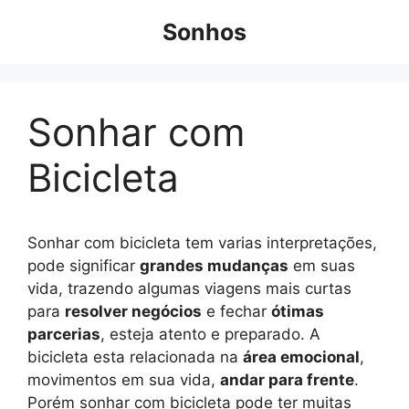
Pular
Sonhos
para
o
conteúdo
Sonhar com
Bicicleta
Sonhar com bicicleta tem varias interpretações,
pode significar
grandes mudanças
em suas
vida, trazendo algumas viagens mais curtas
para
resolver negócios
e fechar
ótimas
parcerias
, esteja atento e preparado. A
bicicleta esta relacionada na
área emocional
,
movimentos em sua vida,
andar para frente
.
Porém sonhar com bicicleta pode ter muitas