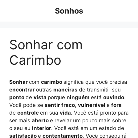
Pular
Sonhos
para
o
conteúdo
Sonhar com
Carimbo
Sonhar
com
carimbo
significa que você precisa
encontrar
outras
maneiras
de transmitir seu
ponto
de
vista
porque
ninguém
está
ouvindo
.
Você pode se
sentir fraco
,
vulnerável
e
fora
de
controle
em sua
vida
. Você está pronto para
ser mais
aberto
e revelar um pouco mais sobre
o seu eu
interior
. Você está em um estado de
satisfação
e
contentamento
. Você conseguirá