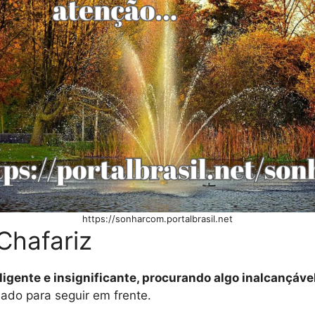
https://sonharcom.portalbrasil.net
Chafariz
ligente e insignificante, procurando algo inalcançáv
ado para seguir em frente.