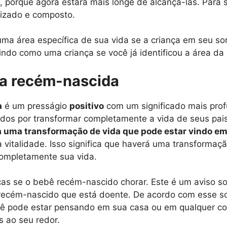
e, porque agora estará mais longe de alcançá-las. Para
nizado e composto.
ma área específica de sua vida se a criança em seu s
gindo como uma criança se você já identificou a área da
a recém-nascida
a
é um presságio
positivo
com um significado mais prof
os por transformar completamente a vida de seus pais
a uma transformação de vida que pode estar vindo em
italidade. Isso significa que haverá uma transformaçã
completamente sua vida.
ças se o bebê recém-nascido chorar. Este é um aviso s
ecém-nascido que está doente. De acordo com esse son
cê pode estar pensando em sua casa ou em qualquer cois
 ao seu redor.