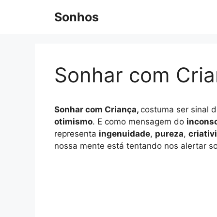
Pular
Sonhos
para
o
conteúdo
Sonhar com Cri
Sonhar com Criança,
costuma ser sinal 
otimismo
. E como mensagem do
incons
representa
ingenuidade
,
pureza
,
criativ
nossa mente está tentando nos alertar so