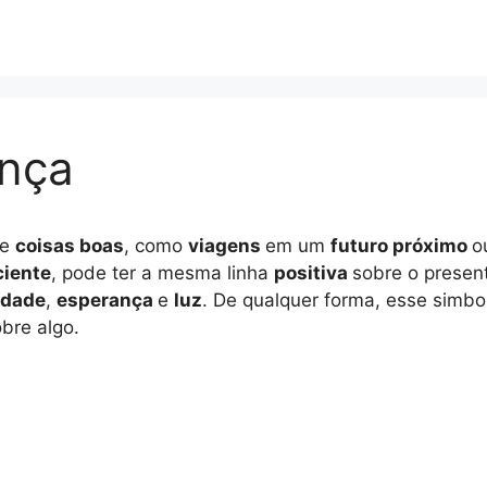
ança
de
coisas boas
, como
viagens
em um
futuro próximo
o
ciente
, pode ter a mesma linha
positiva
sobre o presen
idade
,
esperança
e
luz
. De qualquer forma, esse simb
bre algo.