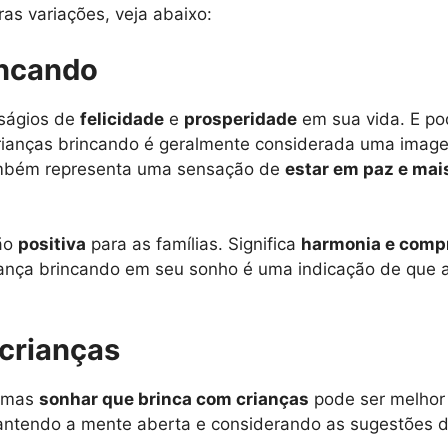
as variações, veja abaixo:
incando
sságios de
felicidade
e
prosperidade
em sua vida. E pod
rianças brincando é geralmente considerada uma imagem 
também representa uma sensação de
estar em paz e mai
ão
positiva
para as famílias. Significa
harmonia e comp
riança brincando em seu sonho é uma indicação de que 
crianças
, mas
sonhar que brinca com crianças
pode ser melhor 
 mantendo a mente aberta e considerando as sugestões