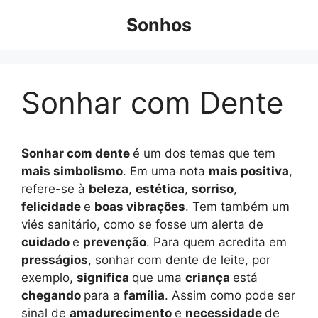
Pular
Sonhos
para
o
conteúdo
Sonhar com Dente
Sonhar com dente
é um dos temas que tem
mais simbolismo
. Em uma nota
mais positiva
,
refere-se à
beleza
,
estética
,
sorriso
,
felicidade
e
boas vibrações
. Tem também um
viés sanitário, como se fosse um alerta de
cuidado
e
prevenção
. Para quem acredita em
presságios
, sonhar com dente de leite, por
exemplo,
significa
que uma
criança
está
chegando
para a
família
. Assim como pode ser
sinal de
amadurecimento
e
necessidade
de