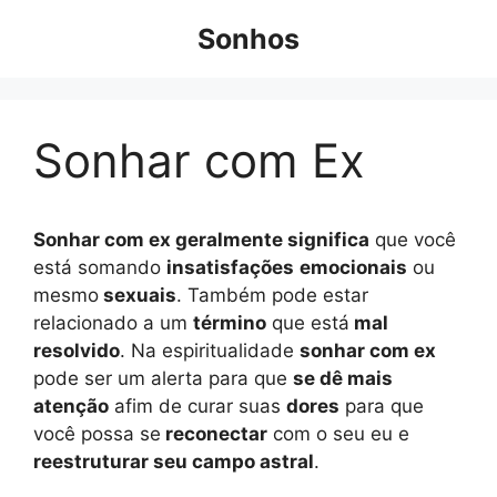
Pular
Sonhos
para
o
conteúdo
Sonhar com Ex
Sonhar com ex geralmente significa
que você
está somando
insatisfações
emocionais
ou
mesmo
sexuais
. Também pode estar
relacionado a um
término
que está
mal
resolvido
. Na espiritualidade
sonhar com ex
pode ser um alerta para que
se dê mais
atenção
afim de curar suas
dores
para que
você possa se
reconectar
com o seu eu e
reestruturar seu campo astral
.