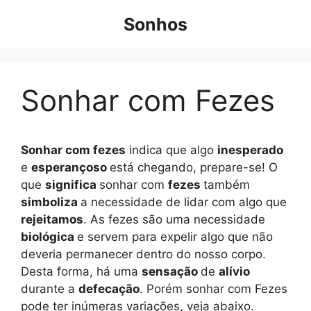
Pular
Sonhos
para
o
conteúdo
Sonhar com Fezes
Sonhar com fezes
indica que algo
inesperado
e
esperançoso
está chegando, prepare-se! O
que
significa
sonhar com
fezes
também
simboliza
a necessidade de lidar com algo que
rejeitamos
. As fezes são uma necessidade
biológica
e servem para expelir algo que não
deveria permanecer dentro do nosso corpo.
Desta forma, há uma
sensação
de
alívio
durante a
defecação
. Porém sonhar com Fezes
pode ter inúmeras variações, veja abaixo.