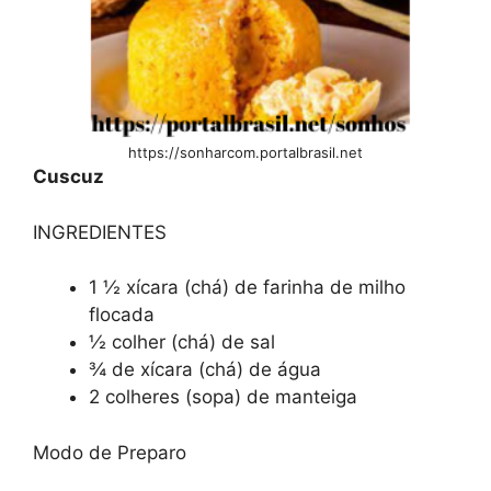
https://sonharcom.portalbrasil.net
Cuscuz
INGREDIENTES
1 ½ xícara (chá) de farinha de milho
flocada
½ colher (chá) de sal
¾ de xícara (chá) de água
2 colheres (sopa) de manteiga
Modo de Preparo