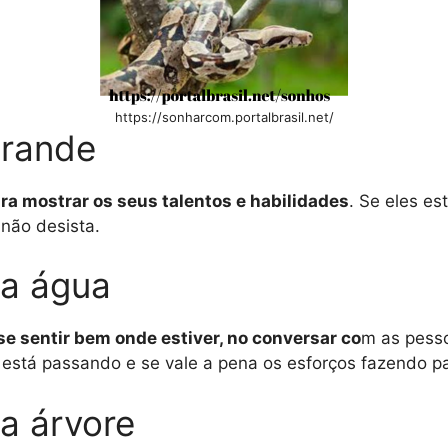
https://sonharcom.portalbrasil.net/
grande
ara mostrar os seus talentos e habilidades
. Se eles es
não desista.
na água
 se sentir bem onde estiver, no conversar co
m as pesso
 está passando e se vale a pena os esforços fazendo pa
a árvore