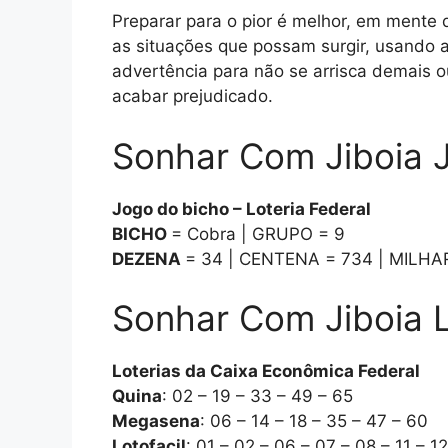
Preparar para o pior é melhor, em mente q
as situações que possam surgir, usando a 
advertência para não se arrisca demais o
acabar prejudicado.
Sonhar Com Jiboia J
Jogo do bicho – Loteria Federal
BICHO
= Cobra | GRUPO = 9
DEZENA
= 34 | CENTENA = 734 | MILHA
Sonhar Com Jiboia L
Loterias da Caixa Econômica Federal
Quina
: 02 – 19 – 33 – 49 – 65
Megasena
: 06 – 14 – 18 – 35 – 47 – 60
Lotofacil
: 01 – 02 – 06 – 07 – 08 – 11 – 1