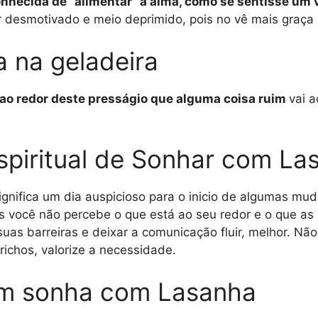
nhecida de “alimentar” a alma, como se sentisse um v
desmotivado e meio deprimido, pois no vê mais graça 
 na geladeira
a ao redor deste presságio que alguma coisa ruim
vai 
Espiritual de Sonhar com La
significa um dia auspicioso para o inicio de algumas m
 você não percebe o que está ao seu redor e o que a
uas barreiras e deixar a comunicação fluir, melhor. Nã
richos, valorize a necessidade.
em sonha com Lasanha