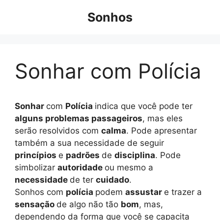
Pular
Sonhos
para
o
conteúdo
Sonhar com Polícia
Sonhar
com
Polícia
indica que você pode ter
alguns problemas passageiros
, mas eles
serão resolvidos com
calma
. Pode apresentar
também a sua necessidade de seguir
princípios
e
padrões
de
disciplina
. Pode
simbolizar
autoridade
ou mesmo a
necessidade
de ter
cuidado
.
Sonhos com
polícia
podem
assustar
e trazer a
sensação
de algo não tão
bom
, mas,
dependendo da forma que você se capacita